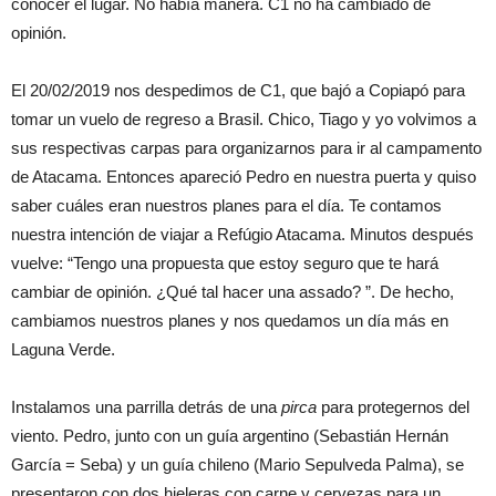
conocer el lugar. No había manera. C1 no ha cambiado de
opinión.
El 20/02/2019 nos despedimos de C1, que bajó a Copiapó para
tomar un vuelo de regreso a Brasil. Chico, Tiago y yo volvimos a
sus respectivas carpas para organizarnos para ir al campamento
de Atacama. Entonces apareció Pedro en nuestra puerta y quiso
saber cuáles eran nuestros planes para el día. Te contamos
nuestra intención de viajar a Refúgio Atacama. Minutos después
vuelve: “Tengo una propuesta que estoy seguro que te hará
cambiar de opinión. ¿Qué tal hacer una assado? ”. De hecho,
cambiamos nuestros planes y nos quedamos un día más en
Laguna Verde.
Instalamos una parrilla detrás de una
pirca
para protegernos del
viento. Pedro, junto con un guía argentino (Sebastián Hernán
García = Seba) y un guía chileno (Mario Sepulveda Palma), se
presentaron con dos hieleras con carne y cervezas para un