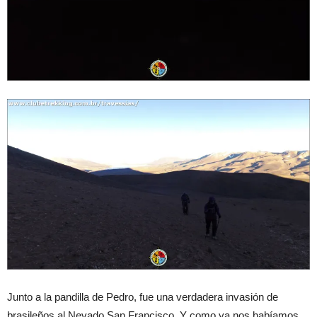
Junto a la pandilla de Pedro, fue una verdadera invasión de
brasileños al Nevado San Francisco. Y como ya nos habíamos