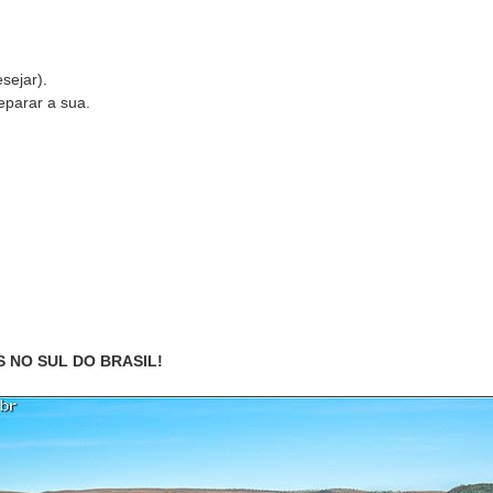
sejar).
eparar a sua.
 NO SUL DO BRASIL!