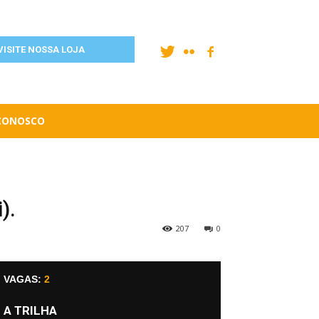
VISITE NOSSA LOJA
 CONOSCO
).
207
0
VAGAS:
2
A TRILHA