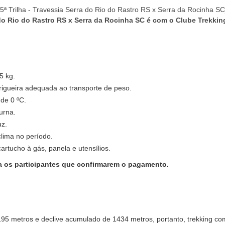
5 kg.
rigueira adequada ao transporte de peso.
de 0 ºC.
urna.
uz.
clima no período.
cartucho à gás, panela e utensílios.
 os participantes que confirmarem o pagamento.
195 metros e declive acumulado de 1434 metros, portanto, trekking c