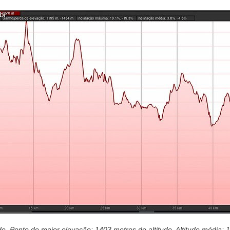
e. Ponto de maior elevação: 1403 metros de altitude. Altitude média: 