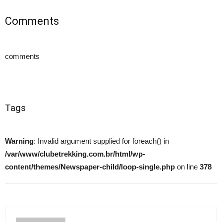
Comments
comments
Tags
Warning
: Invalid argument supplied for foreach() in
/var/www/clubetrekking.com.br/html/wp-
content/themes/Newspaper-child/loop-single.php
on line
378