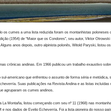
do os cumes a uma lista reduzida foram os montanhistas polonese
ão (1954) de “Maior que os Condores”, seu autor, Viktor Otrowski re
Alguns anos depois, outro alpinista polonês, Witold Paryski, listou
 nas crônicas andinas.
Em 1966 publicou um trabalho exaustivo sobre
iro sul-americano que enfrentou o assunto de forma séria e metódica, 
 Echeverría. Suas publicações na Revista Andina e as listas incluída
 que agruparam os cumes andinos.
ta La Montaña, listou
começando com seu nº 11 (1968) nas montanha
e nos dados de Evelio Echeverría. Foi a lista pioneira do nosso paí