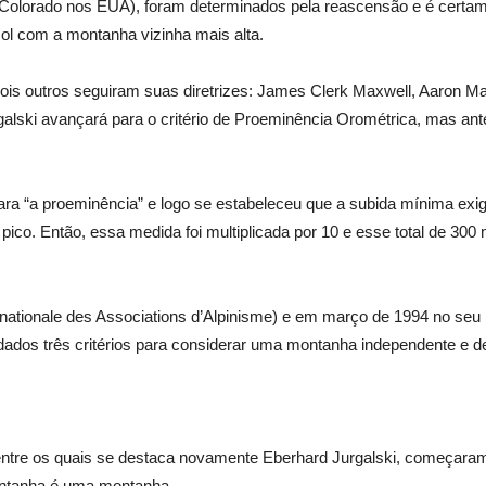
 Colorado nos EUA), foram determinados pela reascensão e é certame
ol com a montanha vizinha mais alta.
is outros seguiram suas diretrizes: James Clerk Maxwell, Aaron Maiz
lski avançará para o critério de Proeminência Orométrica, mas antes
ra “a proeminência” e logo se estabeleceu que a subida mínima exi
pico. Então, essa medida foi multiplicada por 10 e esse total de 300
ternationale des Associations d’Alpinisme) e em março de 1994 no seu 
ados três critérios para considerar uma montanha independente e d
entre os quais se destaca novamente Eberhard Jurgalski, começaram
ontanha é uma montanha.