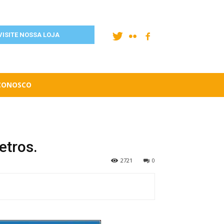
VISITE NOSSA LOJA
 CONOSCO
etros.
2721
0