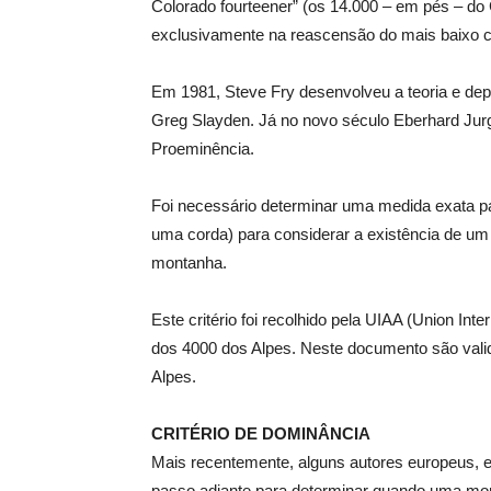
Colorado fourteener” (os 14.000 – em pés – do
exclusivamente na reascensão do mais baixo c
Em 1981, Steve Fry desenvolveu a teoria e depo
Greg Slayden. Já no novo século Eberhard Jurga
Proeminência.
Foi necessário determinar uma medida exata pa
uma corda) para considerar a existência de um 
montanha.
Este critério foi recolhido pela UIAA (Union In
dos 4000 dos Alpes. Neste documento são valid
Alpes.
CRITÉRIO DE DOMINÂNCIA
Mais recentemente, alguns autores europeus, 
passo adiante para determinar quando uma m