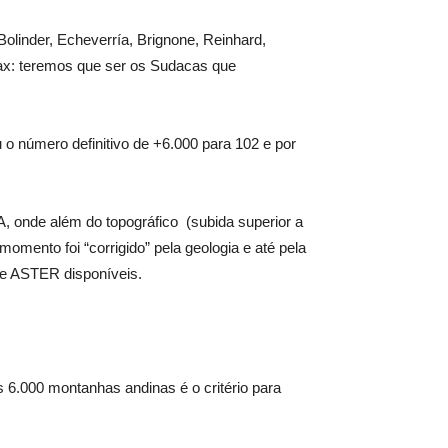
olinder, Echeverría, Brignone, Reinhard,
Max: teremos que ser os Sudacas que
o número definitivo de +6.000 para 102 e por
A, onde além do topográfico
(subida superior a
e momento f
oi “corrigido” pela geologia e até pela
 ASTER disponíveis.
s 6.000 montanhas andinas é o critério para