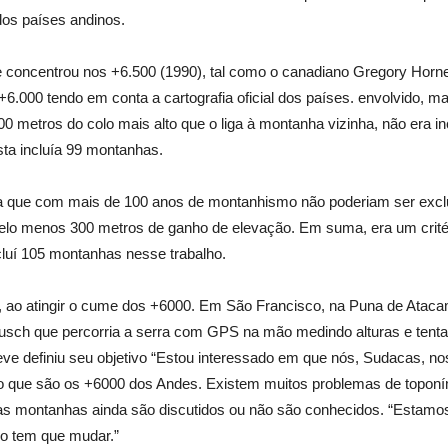
dos países andinos.
concentrou nos +6.500 (1990), tal como o canadiano Gregory Horne (
 +6.000 tendo em conta a cartografia oficial dos países. envolvido, 
0 metros do colo mais alto que o liga à montanha vizinha, não era i
sta incluía 99 montanhas.
ava que com mais de 100 anos de montanhismo
não poderiam ser excl
 pelo menos 300 metros de ganho de elevação.
Em suma, era um crit
cluí 105 montanhas nesse trabalho.
 ao atingir o cume dos +6000.
Em São Francisco, na Puna de Atacam
usch que percorria a serra com GPS na mão medindo alturas e tenta
reve
definiu seu objetivo “Estou interessado em que nós, Sudacas, 
r o que são os +6000 dos Andes.
Existem muitos problemas de toponí
s montanhas ainda são discutidos ou não são conhecidos. “Estamos
o tem que mudar.”