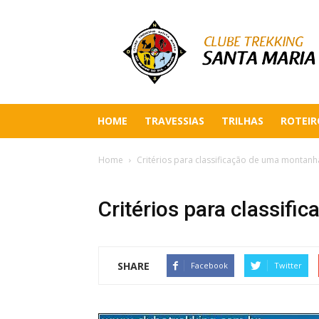
HOME
TRAVESSIAS
TRILHAS
ROTEIR
Home
Critérios para classificação de uma montanh
Critérios para classif
SHARE
Facebook
Twitter