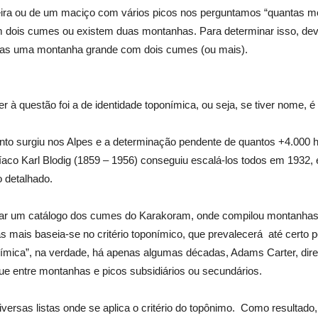
heira ou de um maciço com vários picos nos perguntamos “quantas
m dois cumes ou existem duas montanhas. Para determinar isso, de
as uma montanha grande com dois cumes (ou mais).
er à questão foi a de
identidade toponímica, ou seja, se tiver nome,
unto surgiu nos Alpes
e a determinação pendente de quantos +4.000 h
íaco Karl Blodig
(1859 – 1956) conseguiu escalá-los todos em 1932, 
o detalhado.
icar um catálogo dos cumes do Karakoram,
onde compilou montanhas e
s mais baseia-se no critério toponímico, que prevalecerá
até certo 
ímica”, na verdade, há apenas algumas décadas, Adams Carter, dire
gue
entre montanhas e picos subsidiários ou secundários.
versas listas onde se aplica o critério do topônimo.
Como resultado,