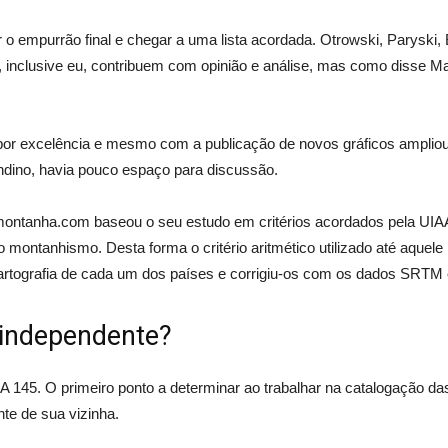
empurrão final e chegar a uma lista acordada. Otrowski, Paryski, B
os, inclusive eu, contribuem com opinião e análise, mas como disse 
 por excelência e mesmo com a publicação de novos gráficos ampliou 
andino, havia pouco espaço para discussão.
montanha.com b
aseou o seu estudo em critérios acordados pela UIA
o montanhismo. Desta forma o critério aritmético utilizado até aquel
artografia de cada um dos países e corrigiu-os com os
dados SRTM e
independente?
AA 145.
O primeiro ponto a determinar ao trabalhar na catalogação da
e de sua vizinha.