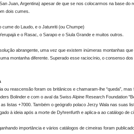
San Juan, Argentina) apesar de que se nos colocarmos na base do r
com dois cumes.
 cume do Laudo, e o Jatunriti (ou Chumpe)
Yerupajá e o Rasac, o Sarapo e o Siula
Grande e muitos outros.
solução abrangente, uma vez que existem inúmeras montanhas que t
uma montanha diferente. Superado esse raciocínio, o consenso dos 
A
ia ou reascensão foram os britânicos e chamaram-lhe “queda”, mas 
ders Bolinder e com o aval da Swiss Alpine Research Foundation “
 as listas +7000. Também o geógrafo polaco Jerzy Wala nas suas list
ado à ideia após a morte de Dyhrenfurth e aplica-a ao catálogo de c
anhando importância e vários catálogos de cimeiras foram publicados