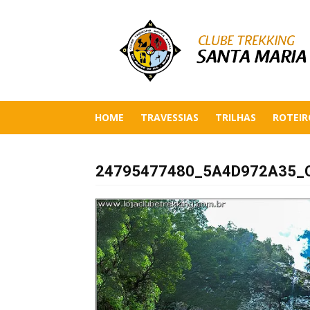
HOME
TRAVESSIAS
TRILHAS
ROTEIR
24795477480_5A4D972A35_