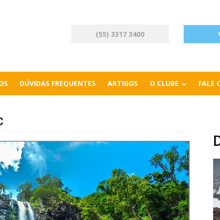
(55) 3317 3400
OS
DÚVIDAS FREQUENTES
ARTIGOS
O CLUBE
FALE
C
D