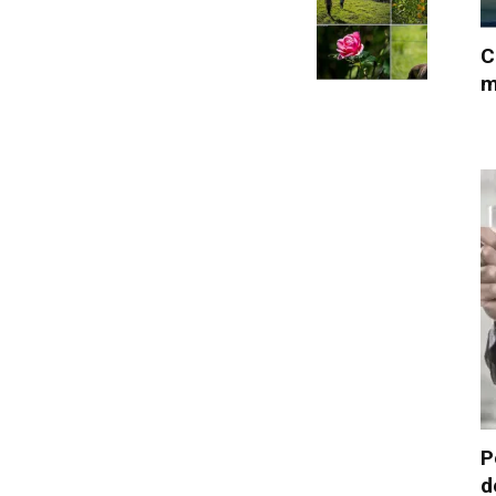
C
m
P
d