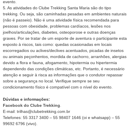
evento.
5. As atividades do Clube Trekking Santa Maria são do tipo
trekking. Ou seja, são caminhadas pesadas em ambientes naturais
(não é passeio). Não é uma atividade física recomendada para
pessoas com obesidade, problemas cardíacos, lesões nos
joelhos/articulações, diabetes, osteoporose e outras doenças
graves. Por se tratar de um esporte de aventura o participante esta
exposto à riscos, tais como: quedas ocasionadas em locais
escorregadios ou aclives/declives acentuados, picadas de insetos
ou animais peçonhentos, mordida de cachorro, arranhões, alergias
devido a flora e fauna, afogamento, hipotermia ou hipertermia
dependendo das condições climáticas, etc. Portanto, é necessário
atenção e seguir à risca as informações que o condutor repassar
sobre a segurança no local. Verifique sempre se seu
condicionamento físico é compatível com o nível do evento.
Dúvidas e informações:
Facebook do Clube Trekking
.
E-mail: trilhas@clubetrekking.com.br
Telefones: 55 3317 3400 – 55 98407 1646 (oi e whatsapp) – 55
99692 6796 (vivo).