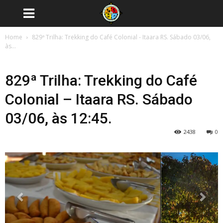
Home
829ª Trilha: Trekking do Café Colonial - Itaara RS. Sábado 03/06,
às...
829ª Trilha: Trekking do Café
Colonial – Itaara RS. Sábado
2438
0
Previous
Next