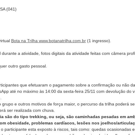
A (041)
irtual
Bota na Trilha www.botanatrilha.com.br
(1 ingresso).
l durante a atividade, fotos digitais da atividade feitas com câmera pr
uer outro gasto pessoal.
rticipantes que efetuaram o pagamento sobre a confirmação ou não da 
pp até no máximo às 14:00 da sexta-feira 25/11 com devolução do va
.
 grupo e outros motivos de força maior, o percurso da trilha poderá se
derá ser realizada com chuva.
ia são do tipo trekking, ou seja, são caminhadas pesadas em amb
om obesidade, problemas cardíacos, lesões nos joelhos/articula
 o participante esta exposto à riscos, tais como: quedas ocasionadas e