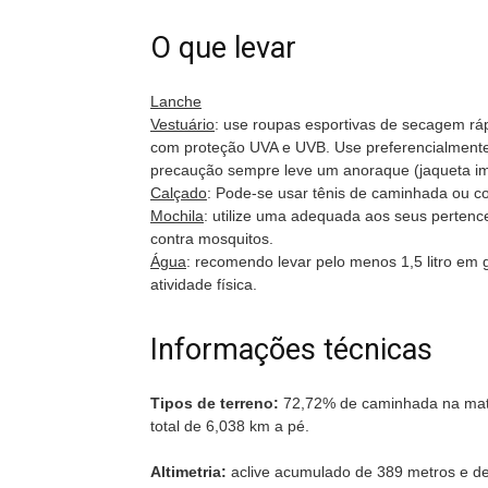
O que levar
Lanche
Vestuário
: use roupas esportivas de secagem ráp
com proteção UVA e UVB. Use preferencialmente 
precaução sempre leve um anoraque (jaqueta im
Calçado
: Pode-se usar tênis de caminhada ou c
Mochila
: utilize uma adequada aos seus pertenc
contra mosquitos.
Água
: recomendo levar pelo menos 1,5 litro em g
atividade física.
Informações técnicas
Tipos de terreno:
72,72% de caminhada na mata 
total de 6,038 km a pé.
Altimetria:
aclive acumulado de 389 metros e d