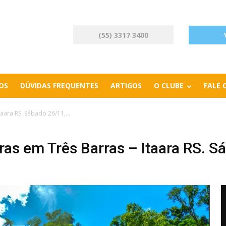
(55) 3317 3400
OS
DÚVIDAS FREQUENTES
ARTIGOS
O CLUBE
FALE
aara RS. Sábado 26/11,...
ras em Três Barras – Itaara RS. S
Next