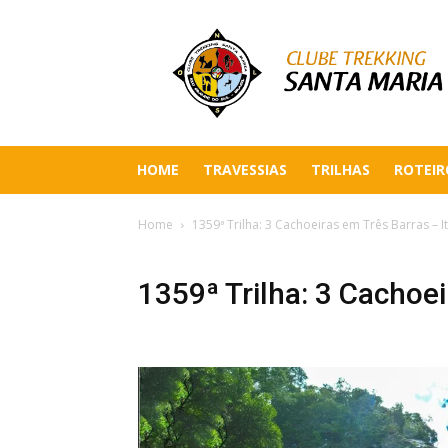
HOME
TRAVESSIAS
TRILHAS
ROTEIR
Home
1359ª Trilha: 3 Cachoeiras em Três Barras – It
1359ª Trilha: 3 Cachoei
Previous