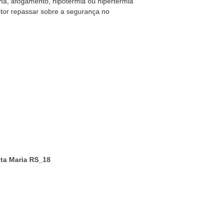
una, afogamento, hipotermia ou hipertermia
utor repassar sobre a segurança no