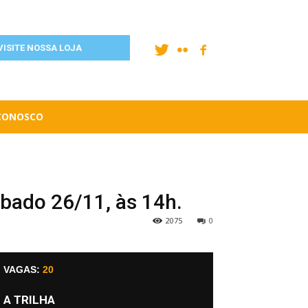
VISITE NOSSA LOJA
 CONOSCO
ábado 26/11, às 14h.
2075
0
VAGAS:
20
A TRILHA