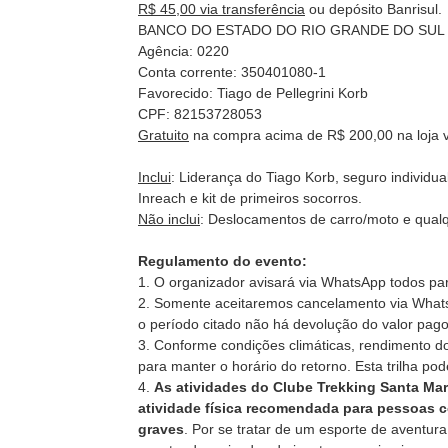
R$ 45,00 via transferência
ou depósito Banrisul.
BANCO DO ESTADO DO RIO GRANDE DO SUL S
Agência: 0220
Conta corrente: 350401080-1
Favorecido: Tiago de Pellegrini Korb
CPF: 82153728053
Gratuito
na compra acima de R$ 200,00 na loja v
Inclui
: Liderança do Tiago Korb, seguro individua
Inreach e kit de primeiros socorros.
Não inclui
: Deslocamentos de carro/moto e qualq
Regulamento do evento:
1. O organizador avisará via WhatsApp todos pa
2. Somente aceitaremos cancelamento via WhatsA
o período citado não há devolução do valor pago
3. Conforme condições climáticas, rendimento do
para manter o horário do retorno. Esta trilha po
4.
As atividades do Clube Trekking Santa Mar
atividade física recomendada para pessoas c
graves
. Por se tratar de um esporte de aventura