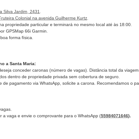
a Silva Jardim, 2431
.
Fruteira Colonial na avenida Guilherme Kurtz
.
 uma propriedade particular e terminará no mesmo local até às 18:00.
a por GPSMap 66i Garmin.
 boa forma física.
rno a Santa Maria:
deseja conceder caronas (número de vagas). Distância total da viagem
nados dentro de propriedade privada sem cobertura de seguro.
te de pagamento via WhatsApp, solicite a carona. Recomendamos o pa
vagas.
ir a vaga e envie o comprovante para o WhatsApp (
55984071646
).