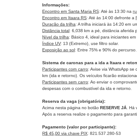
Informações:
Encontro em Santa Maria RS
: Até às 13:30 na
ru
Encontro em Itaara RS
: Até às 14:00 defronte a
Duração da trilha
: A trilha iniciará às 14:20 em
Distância total
: 6,038 km a pé, distância aferid
Nível da trilha
: Básico 4, ideal para iniciantes em
Índice UV
: 13 (Extremo), use filtro solar.
Exposição ao sol
: Entre 75% e 90% do percurso.
Sistema de caronas para a ida a Itaara e reto
Participantes com carro
: Avise via WhatsApp se 
km (ida e retorno). Os veículos ficarão estacio
Participantes sem carro
: Ao enviar o comprovan
despesas com o combustível da ida e retorno.
Reserva da vaga (obrigatória):
Acima nesta página no botão
RESERVE JÁ
. Há 
Após a reserva realize o pagamento para garant
Pagamento (valor por participante):
R$ 45,00 via chave PIX
: 821.537.280-53