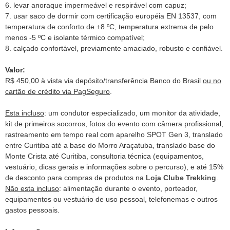
6. levar anoraque impermeável e respirável com capuz;
7. usar saco de dormir com certificação européia EN 13537, com
temperatura de conforto de +8 ºC, temperatura extrema de pelo
menos -5 ºC e isolante térmico compatível;
8. calçado confortável, previamente amaciado, robusto e confiável.
Valor:
R$ 450,00 à vista via depósito/transferência Banco do Brasil
ou no
cartão de crédito via PagSeguro
.
Esta incluso
: um condutor especializado, um monitor da atividade,
kit de primeiros socorros, fotos do evento com câmera profissional,
rastreamento em tempo real com aparelho SPOT Gen 3, translado
entre Curitiba até a base do Morro Araçatuba, translado base do
Monte Crista até Curitiba, consultoria técnica (equipamentos,
vestuário, dicas gerais e informações sobre o percurso), e até 15%
de desconto para compras de produtos na
Loja Clube Trekking
.
Não esta incluso
: alimentação durante o evento, porteador,
equipamentos ou vestuário de uso pessoal, telefonemas e outros
gastos pessoais.