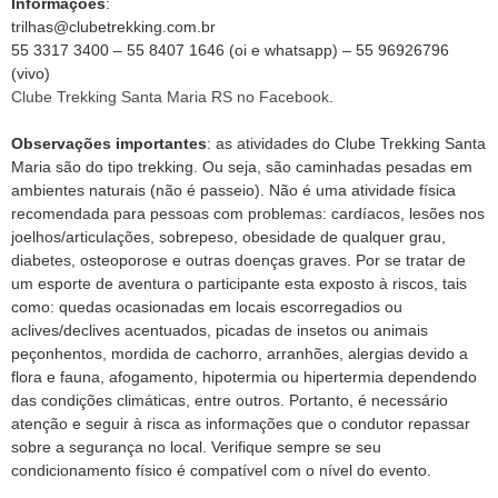
Informações
:
trilhas@clubetrekking.com.br
55 3317 3400 – 55 8407 1646 (oi e whatsapp) – 55 96926796
(vivo)
Clube Trekking Santa Maria RS no Facebook
.
Observações importantes
: as atividades do Clube Trekking Santa
Maria são do tipo trekking. Ou seja, são caminhadas pesadas em
ambientes naturais (não é passeio). Não é uma atividade física
recomendada para pessoas com problemas: cardíacos, lesões nos
joelhos/articulações, sobrepeso, obesidade de qualquer grau,
diabetes, osteoporose e outras doenças graves. Por se tratar de
um esporte de aventura o participante esta exposto à riscos, tais
como: quedas ocasionadas em locais escorregadios ou
aclives/declives acentuados, picadas de insetos ou animais
peçonhentos, mordida de cachorro, arranhões, alergias devido a
flora e fauna, afogamento, hipotermia ou hipertermia dependendo
das condições climáticas, entre outros. Portanto, é necessário
atenção e seguir à risca as informações que o condutor repassar
sobre a segurança no local. Verifique sempre se seu
condicionamento físico é compatível com o nível do evento.